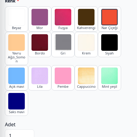
Renk
*
Beyaz
Mor
Fuşya
Kahverengi
Nar Çiçeği
Yavru
Bordo
Gri
Krem
Siyah
Ağzı_Somo
n
Açık mavi
Lila
Pembe
Cappuccino
Mint yeşil
Saks mavi
Adet