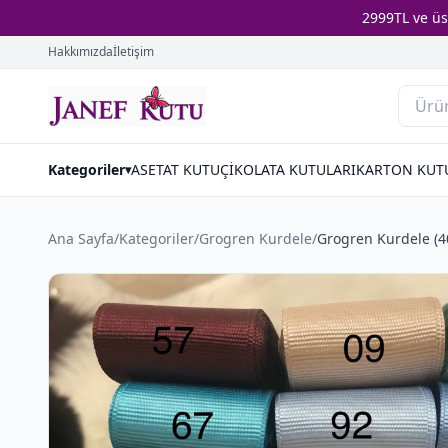
2999TL ve ü
Hakkımızda
İletişim
Kategoriler
ASETAT KUTU
ÇİKOLATA KUTULARI
KARTON KUT
▾
Ana Sayfa
/
Kategoriler
/
Grogren Kurdele
/
Grogren Kurdele (