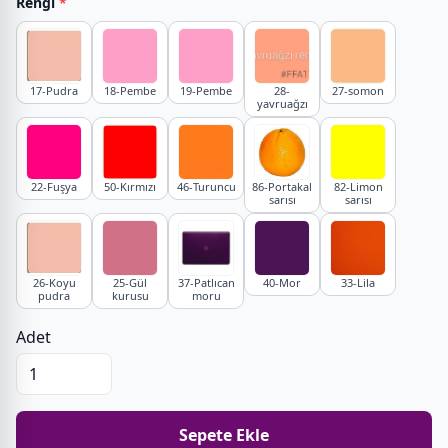
Rengi
*
17-Pudra
18-Pembe
19-Pembe
28-
27-somon
yavruağzı
22-Fuşya
50-Kırmızı
46-Turuncu
86-Portakal
82-Limon
sarısı
sarısı
26-Koyu
25-Gül
37-Patlıcan
40-Mor
33-Lila
pudra
kurusu
moru
Adet
Sepete Ekle