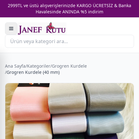
2999TL ve üstü alışverişlerinizde KARGO ÜCRETSİZ & Banka
Havalesinde ANINDA %5 indirim
Ana Sayfa
/
Kategoriler
/
Grogren Kurdele
/
Grogren Kurdele (40 mm)