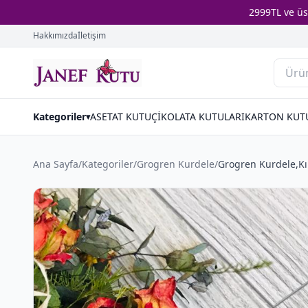
2999TL ve ü
Hakkımızda
İletişim
Kategoriler
ASETAT KUTU
ÇİKOLATA KUTULARI
KARTON KUT
▾
Ana Sayfa
/
Kategoriler
/
Grogren Kurdele
/
Grogren Kurdele,Kır