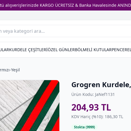
stü alışverişlerinizde KARGO ÜCRETSİZ & Banka Havalesinde ANIND
ULAR
KURDELE ÇEŞİTLERİ
ÖZEL GÜNLER
BÖLMELİ KUTULAR
PENCEREL
mızı-Yeşil
Grogren Kurdele,
Ürün Kodu: JaNef1131
204,93 TL
KDV Hariç (%10): 186,30 TL
Stokta (9999)