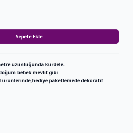
Sepete Ekle
metre uzunluğunda kurdele.
doğum-bebek mevlit gibi
l ürünlerinde,hediye paketlemede dekoratif