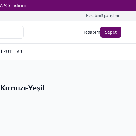
A %5 indirim
Hesabım
Siparişlerim
Hesabım
Sepet
İ KUTULAR
Kırmızı-Yeşil