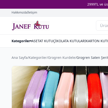
2999TL ve ü
Hakkımızda
İletişim
Kategoriler
ASETAT KUTU
ÇİKOLATA KUTULARI
KARTON KUT
▾
Ana Sayfa
/
Kategoriler
/
Grogren Kurdele
/
Grogren Saten Şeri