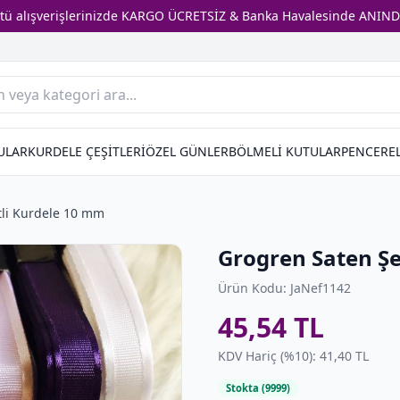
stü alışverişlerinizde KARGO ÜCRETSİZ & Banka Havalesinde ANIND
ULAR
KURDELE ÇEŞİTLERİ
ÖZEL GÜNLER
BÖLMELİ KUTULAR
PENCEREL
tli Kurdele 10 mm
Grogren Saten Şe
Ürün Kodu: JaNef1142
45,54 TL
KDV Hariç (%10): 41,40 TL
Stokta (9999)