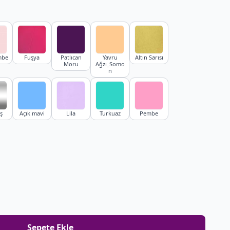
mbe
Fuşya
Patlıcan
Yavru
Altın Sarısı
Moru
Ağzı_Somo
n
ş
Açık mavi
Lila
Turkuaz
Pembe
Sepete Ekle