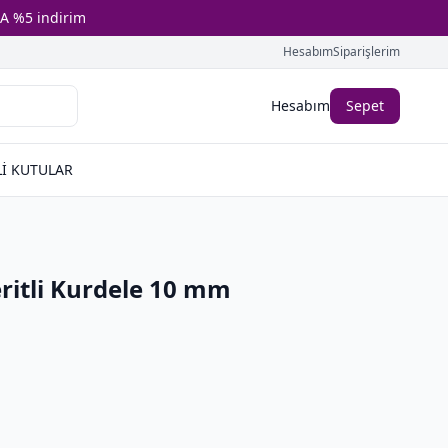
A %5 indirim
Hesabım
Siparişlerim
Hesabım
Sepet
İ KUTULAR
ritli Kurdele 10 mm