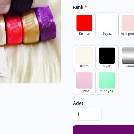
Renk
*
Kırmızı
Beyaz
Açık pe
Krem
Siyah
Gümü
Pudra
Mint yeşil
Adet