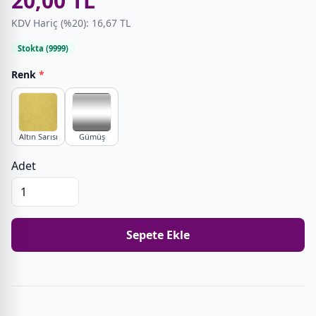
20,00 TL
KDV Hariç (%20): 16,67 TL
Stokta (9999)
Renk
*
Altın Sarısı
Gümüş
Adet
Sepete Ekle