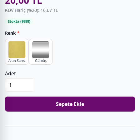
20,00 TL
KDV Hariç (%20): 16,67 TL
Stokta (9999)
Renk
*
Altın Sarısı
Gümüş
Adet
Sepete Ekle