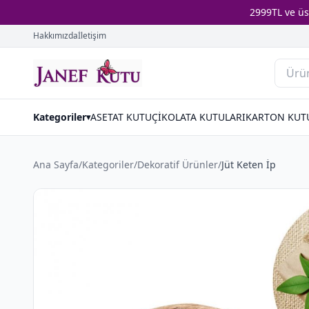
2999TL ve ü
Hakkımızda
İletişim
Kategoriler
ASETAT KUTU
ÇİKOLATA KUTULARI
KARTON KUT
▾
Ana Sayfa
/
Kategoriler
/
Dekorati̇f Ürünler
/
Jüt Keten İp