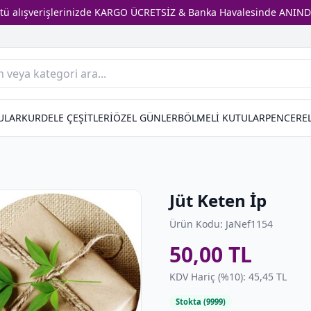
stü alışverişlerinizde KARGO ÜCRETSİZ & Banka Havalesinde ANIND
ULAR
KURDELE ÇEŞİTLERİ
ÖZEL GÜNLER
BÖLMELİ KUTULAR
PENCEREL
Jüt Keten İp
Ürün Kodu: JaNef1154
50,00 TL
KDV Hariç (%10): 45,45 TL
Stokta (9999)