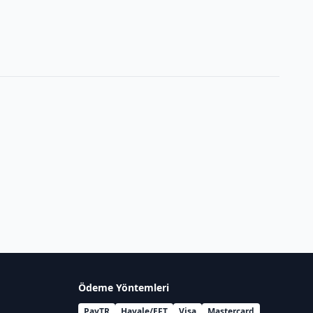
Ödeme Yöntemleri
PayTR
Havale/EFT
Visa
Mastercard