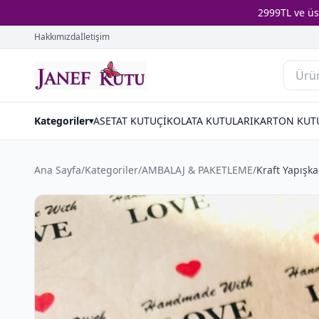
2999TL ve ü
Hakkımızda
İletişim
Kategoriler
ASETAT KUTU
ÇİKOLATA KUTULARI
KARTON KUT
▾
Ana Sayfa
/
Kategoriler
/
AMBALAJ & PAKETLEME
/
Kraft Yapışk