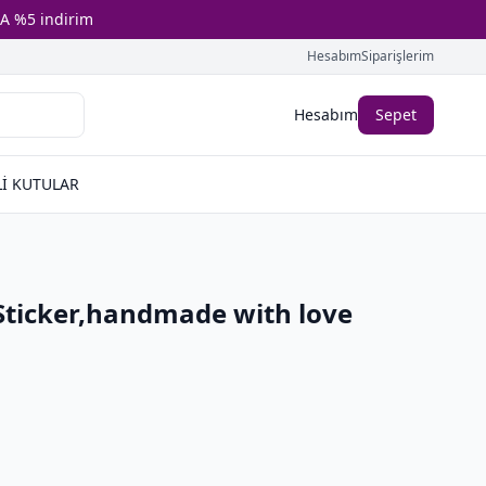
A %5 indirim
Hesabım
Siparişlerim
Hesabım
Sepet
İ KUTULAR
 Sticker,handmade with love