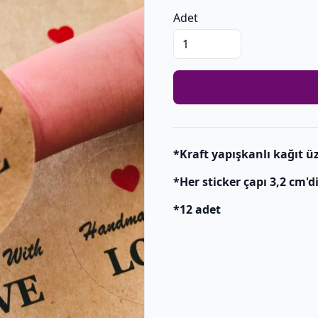
Adet
*Kraft yapışkanlı kağıt üz
*Her sticker çapı 3,2 cm'di
*12 adet