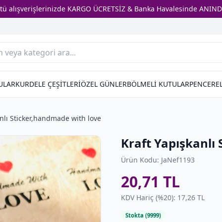
stü alışverişlerinizde KARGO ÜCRETSİZ & Banka Havalesinde ANIND
ULAR
KURDELE ÇEŞİTLERİ
ÖZEL GÜNLER
BÖLMELİ KUTULAR
PENCEREL
anlı Sticker,handmade with love
Kraft Yapışkanlı
Ürün Kodu: JaNef1193
20,71 TL
KDV Hariç (%20): 17,26 TL
Stokta (9999)