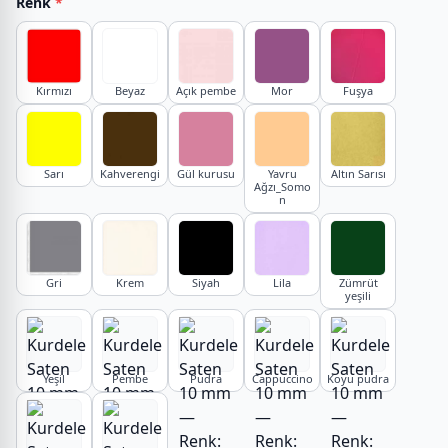
Renk
*
Kırmızı
Beyaz
Açık pembe
Mor
Fuşya
Sarı
Kahverengi
Gül kurusu
Yavru
Altın Sarısı
Ağzı_Somo
n
Gri
Krem
Siyah
Lila
Zümrüt
yeşili
Yeşil
Pembe
Pudra
Cappuccino
Koyu pudra