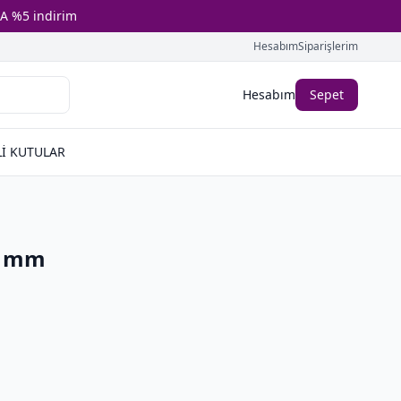
A %5 indirim
Hesabım
Siparişlerim
Hesabım
Sepet
İ KUTULAR
0 mm