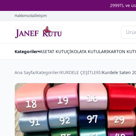
2999TL ve ü
Hakkımızda
İletişim
Kategoriler
ASETAT KUTU
ÇİKOLATA KUTULARI
KARTON KUT
▾
Ana Sayfa
/
Kategoriler
/
KURDELE ÇEŞİTLERİ
/
Kurdele Saten 