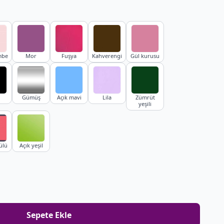
mbe
Mor
Fuşya
Kahverengi
Gül kurusu
Gümüş
Açık mavi
Lila
Zümrüt
yeşili
ülü
Açık yeşil
Sepete Ekle