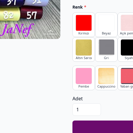
Renk
*
Kırmızı
Beyaz
Açık pe
Altın Sarısı
Gri
Siyah
Pembe
Cappuccino
Yaban g
Adet