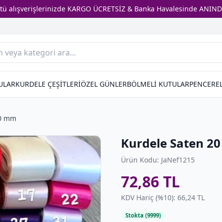
stü alışverişlerinizde KARGO ÜCRETSİZ & Banka Havalesinde ANIND
ULAR
KURDELE ÇEŞİTLERİ
ÖZEL GÜNLER
BÖLMELİ KUTULAR
PENCEREL
20 mm
Kurdele Saten 2
Ürün Kodu: JaNef1215
72,86 TL
KDV Hariç (%10): 66,24 TL
Stokta (9999)