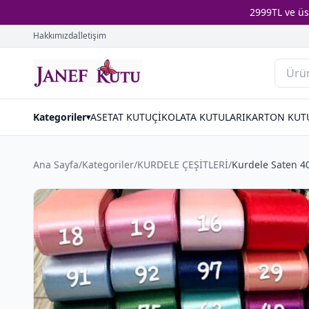
2999TL ve ü
Hakkımızda
İletişim
Kategoriler
ASETAT KUTU
ÇİKOLATA KUTULARI
KARTON KUT
▾
Ana Sayfa
/
Kategoriler
/
KURDELE ÇEŞİTLERİ
/
Kurdele Saten 