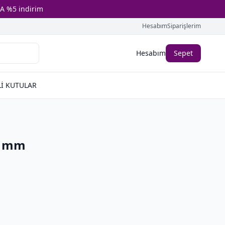
A %5 indirim
Hesabım
Siparişlerim
Hesabım
Sepet
İ KUTULAR
0 mm