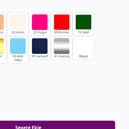
on
02-krem
22-Fuşya
50-Kırmızı
72-Yeşil
ın
92-Açık
97-Lacivert
41-Gümüş
Beyaz
mavi
Sepete Ekle