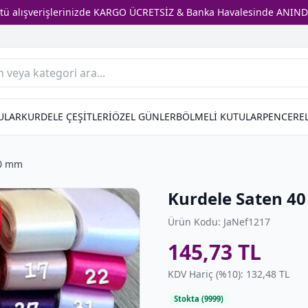
stü alışverişlerinizde KARGO ÜCRETSİZ & Banka Havalesinde ANIND
ULAR
KURDELE ÇEŞİTLERİ
ÖZEL GÜNLER
BÖLMELİ KUTULAR
PENCEREL
40 mm
Kurdele Saten 4
Ürün Kodu: JaNef1217
145,73 TL
KDV Hariç (%10): 132,48 TL
Stokta (9999)