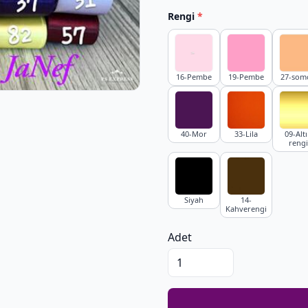
Rengi
*
16-Pembe
19-Pembe
27-som
40-Mor
33-Lila
09-Alt
rengi
Siyah
14-
Kahverengi
Adet