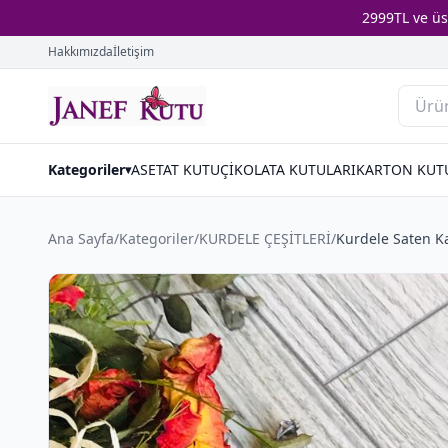
2999TL ve ü
Hakkımızda
İletişim
Kategoriler
ASETAT KUTU
ÇİKOLATA KUTULARI
KARTON KUT
▾
Ana Sayfa
/
Kategoriler
/
KURDELE ÇEŞİTLERİ
/
Kurdele Saten K