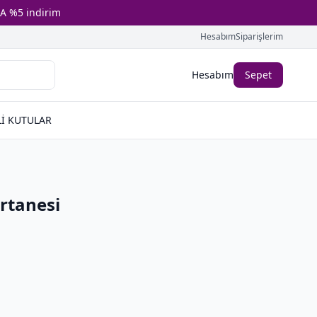
A %5 indirim
Hesabım
Siparişlerim
Hesabım
Sepet
İ KUTULAR
rtanesi