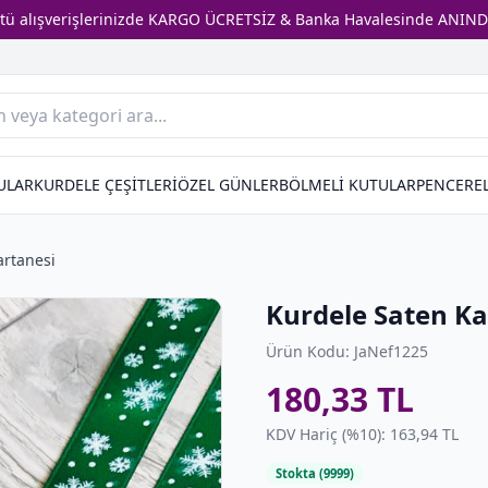
stü alışverişlerinizde KARGO ÜCRETSİZ & Banka Havalesinde ANIND
ULAR
KURDELE ÇEŞİTLERİ
ÖZEL GÜNLER
BÖLMELİ KUTULAR
PENCEREL
artanesi
Kurdele Saten Ka
Ürün Kodu: JaNef1225
180,33 TL
KDV Hariç (%10): 163,94 TL
Stokta (9999)