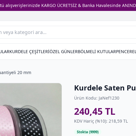
stü alışverişlerinizde KARGO ÜCRETSİZ & Banka Havalesinde ANIND
ULAR
KURDELE ÇEŞİTLERİ
ÖZEL GÜNLER
BÖLMELİ KUTULAR
PENCEREL
uantiyeli 20 mm
Kurdele Saten Pu
Ürün Kodu: JaNef1230
240,45 TL
KDV Hariç (%10): 218,59 TL
Stokta (9999)