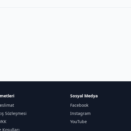
metleri
Sosyal Medya
eslimat
Facebook
tış Sözleşmesi
Instagram
KVKK
YouTube
e Koşulları