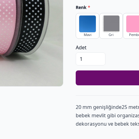
Renk
*
Mavi
Gri
Pemb
Adet
20 mm genişliğinde25 met
bebek mevlit gibi organiza
dekorasyonu ve bebek teksti