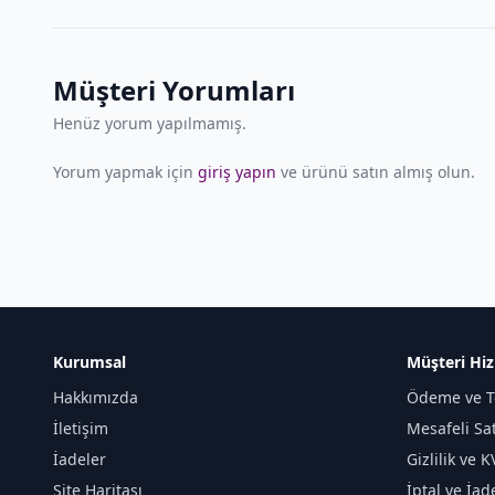
Müşteri Yorumları
Henüz yorum yapılmamış.
Yorum yapmak için
giriş yapın
ve ürünü satın almış olun.
Kurumsal
Müşteri Hiz
Hakkımızda
Ödeme ve T
İletişim
Mesafeli Sa
İadeler
Gizlilik ve 
Site Haritası
İptal ve İad