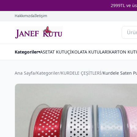
2999TL ve ü
Hakkımızda
İletişim
Kategoriler
ASETAT KUTU
ÇİKOLATA KUTULARI
KARTON KUT
▾
Ana Sayfa
/
Kategoriler
/
KURDELE ÇEŞİTLERİ
/
Kurdele Saten P