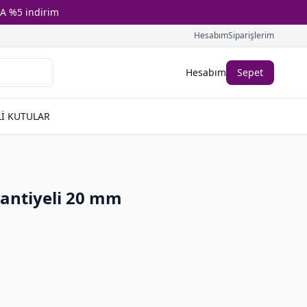
A %5 indirim
Hesabım
Siparişlerim
Hesabım
Sepet
İ KUTULAR
antiyeli 20 mm