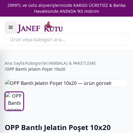
2999TL ve üstü alışverişlerinizde KARGO ÜCRETSİZ & Banka
Havalesinde ANINDA %5 indirim
Ana Sayfa
/
Kategoriler
/
AMBALAJ & PAKETLEME
/
OPP Bantlı Jelatin Poşet 10x20
OPP Bantlı Jelatin Poşet 10x20