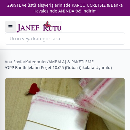
2999TL ve üstü alışverişlerinizde KARGO ÜCRETSİZ & Banka
Havalesinde ANINDA %5 indirim
Ana Sayfa
/
Kategoriler
/
AMBALAJ & PAKETLEME
/
OPP Bantlı Jelatin Poşet 10x25 (Dubai Çikolata Uyumlu)