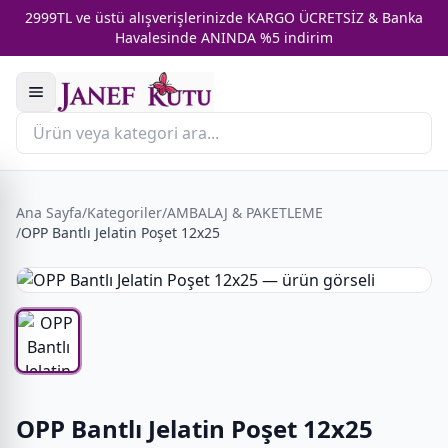
2999TL ve üstü alışverişlerinizde KARGO ÜCRETSİZ & Banka
Havalesinde ANINDA %5 indirim
Ana Sayfa
/
Kategoriler
/
AMBALAJ & PAKETLEME
/
OPP Bantlı Jelatin Poşet 12x25
OPP Bantlı Jelatin Poşet 12x25