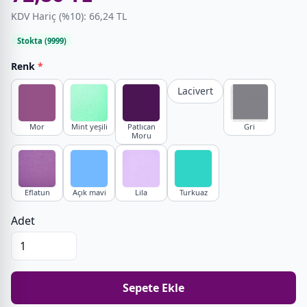
KDV Hariç (%10): 66,24 TL
Stokta (9999)
Renk
*
Lacivert
Mor
Mint yeşili
Patlıcan
Gri
Moru
Eflatun
Açık mavi
Lila
Turkuaz
Adet
Sepete Ekle