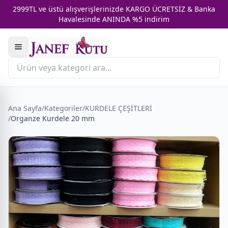
2999TL ve üstü alışverişlerinizde KARGO ÜCRETSİZ & Banka
Havalesinde ANINDA %5 indirim
Ana Sayfa
/
Kategoriler
/
KURDELE ÇEŞİTLERİ
/
Organze Kurdele 20 mm