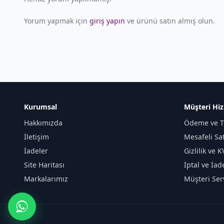
Yorum yapmak için
giriş yapın
ve ürünü satın almış olun.
Kurumsal
Müşteri Hiz
Hakkımızda
Ödeme ve T
İletişim
Mesafeli Sa
İadeler
Gizlilik ve 
Site Haritası
İptal ve İad
Markalarımız
Müşteri Serv