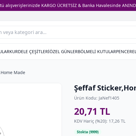
stü alışverişlerinizde KARGO ÜCRETSİZ & Banka Havalesinde ANIND
ULAR
KURDELE ÇEŞİTLERİ
ÖZEL GÜNLER
BÖLMELİ KUTULAR
PENCEREL
er,Home Made
Şeffaf Sticker,
Ürün Kodu: JaNef1405
20,71 TL
KDV Hariç (%20): 17,26 TL
Stokta (9999)