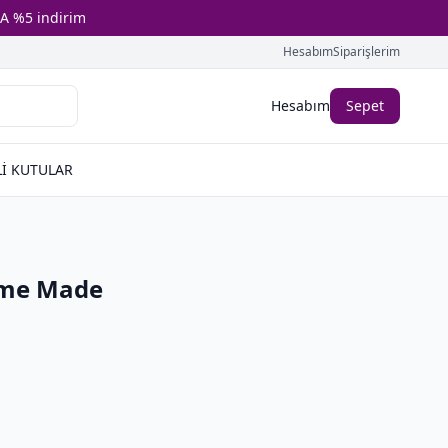
A %5 indirim
Hesabım
Siparişlerim
Hesabım
Sepet
İ KUTULAR
Home Made