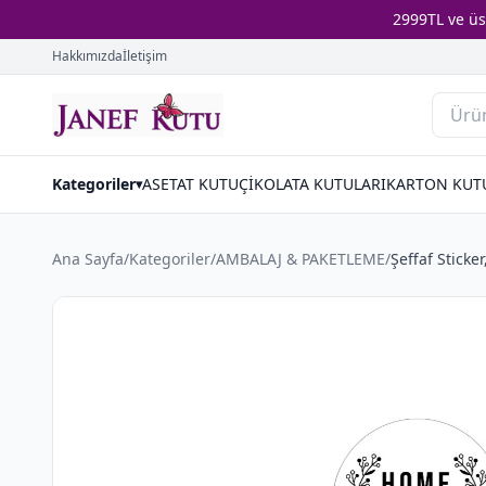
2999TL ve ü
Hakkımızda
İletişim
Kategoriler
ASETAT KUTU
ÇİKOLATA KUTULARI
KARTON KUT
▾
Ana Sayfa
/
Kategoriler
/
AMBALAJ & PAKETLEME
/
Şeffaf Stick