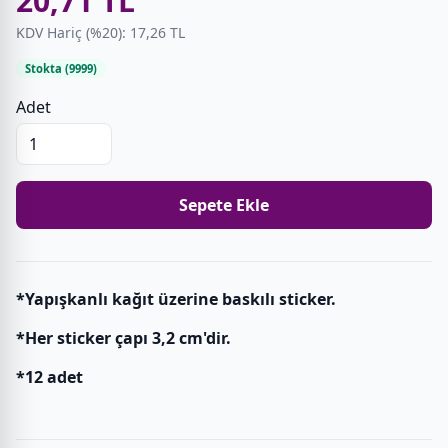
20,71 TL
KDV Hariç (%20): 17,26 TL
Stokta (9999)
Adet
Sepete Ekle
*Yapışkanlı kağıt üzerine baskılı sticker.
*Her sticker çapı 3,2 cm'dir.
*12 adet