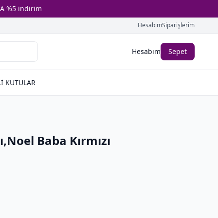
A %5 indirim
Hesabım
Siparişlerim
Hesabım
Sepet
İ KUTULAR
ı,Noel Baba Kırmızı