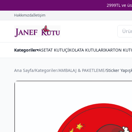
2999TL ve ü
Hakkımızda
İletişim
Kategoriler
ASETAT KUTU
ÇİKOLATA KUTULARI
KARTON KUT
▾
Ana Sayfa
/
Kategoriler
/
AMBALAJ & PAKETLEME
/
Sticker Yapış