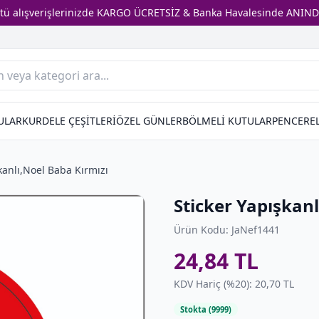
stü alışverişlerinizde KARGO ÜCRETSİZ & Banka Havalesinde ANIND
ULAR
KURDELE ÇEŞİTLERİ
ÖZEL GÜNLER
BÖLMELİ KUTULAR
PENCEREL
kanlı,Noel Baba Kırmızı
Sticker Yapışkanl
Ürün Kodu: JaNef1441
24,84 TL
KDV Hariç (%20): 20,70 TL
Stokta (9999)