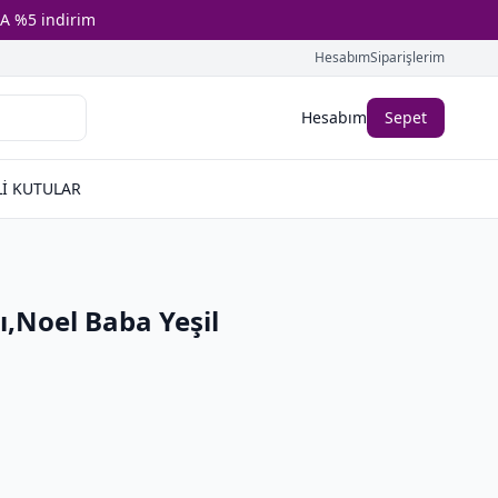
A %5 indirim
Hesabım
Siparişlerim
Hesabım
Sepet
İ KUTULAR
ı,Noel Baba Yeşil