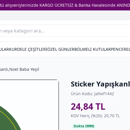
stü alışverişlerinizde KARGO ÜCRETSİZ & Banka Havalesinde ANIND
ULAR
KURDELE ÇEŞİTLERİ
ÖZEL GÜNLER
BÖLMELİ KUTULAR
PENCEREL
kanlı,Noel Baba Yeşil
Sticker Yapışkanl
Ürün Kodu: JaNef1442
24,84 TL
KDV Hariç (%20): 20,70 TL
Stokta (9999)