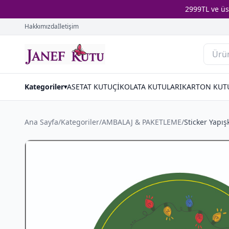
2999TL ve ü
Hakkımızda
İletişim
Kategoriler
ASETAT KUTU
ÇİKOLATA KUTULARI
KARTON KUT
▾
Ana Sayfa
/
Kategoriler
/
AMBALAJ & PAKETLEME
/
Sticker Yapış