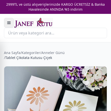
2999TL ve üstü alışverişlerinizde KARGO ÜCRETSİZ & Banka
Havalesinde ANINDA %5 indirim
Ana Sayfa
/
Kategoriler
/
Anneler Günü
/
Tablet Çikolata Kutusu Çiçek