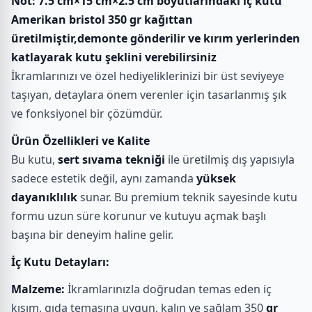
Not: 7.5 cm×15 cm×2.5 cm boyutlarındaki iç kutu
Amerikan bristol 350 gr kağıttan
üretilmiştir,demonte gönderilir ve kırım yerlerinden
katlayarak kutu şeklini verebilirsiniz
İkramlarınızı ve özel hediyeliklerinizi bir üst seviyeye
taşıyan, detaylara önem verenler için tasarlanmış şık
ve fonksiyonel bir çözümdür.
Ürün Özellikleri ve Kalite
Bu kutu,
sert sıvama tekniği
ile üretilmiş dış yapısıyla
sadece estetik değil, aynı zamanda
yüksek
dayanıklılık
sunar. Bu premium teknik sayesinde kutu
formu uzun süre korunur ve kutuyu açmak başlı
başına bir deneyim haline gelir.
İç Kutu Detayları:
Malzeme:
İkramlarınızla doğrudan temas eden iç
kısım, gıda temasına uygun, kalın ve sağlam 350
gr