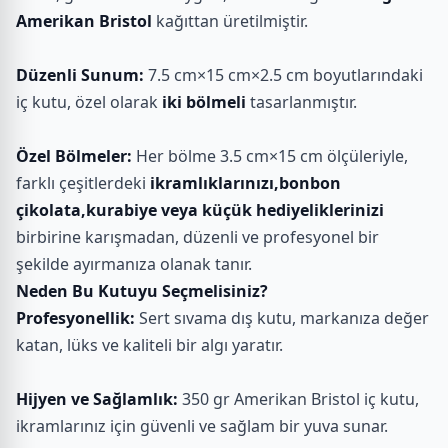
Amerikan Bristol
kağıttan üretilmiştir.
Düzenli Sunum:
7.5 cm×15 cm×2.5 cm boyutlarındaki
iç kutu, özel olarak
iki bölmeli
tasarlanmıştır.
Özel Bölmeler:
Her bölme 3.5 cm×15 cm ölçüleriyle,
farklı çeşitlerdeki
ikramlıklarınızı,bonbon
çikolata,kurabiye veya küçük hediyeliklerinizi
birbirine karışmadan, düzenli ve profesyonel bir
şekilde ayırmanıza olanak tanır.
Neden Bu Kutuyu Seçmelisiniz?
Profesyonellik:
Sert sıvama dış kutu, markanıza değer
katan, lüks ve kaliteli bir algı yaratır.
Hijyen ve Sağlamlık:
350 gr Amerikan Bristol iç kutu,
ikramlarınız için güvenli ve sağlam bir yuva sunar.