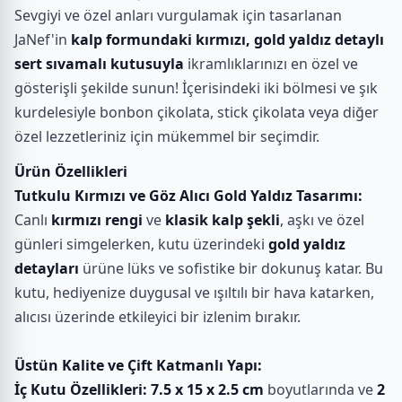
Sevgiyi ve özel anları vurgulamak için tasarlanan
JaNef'in
kalp formundaki kırmızı, gold yaldız detaylı
sert sıvamalı kutusuyla
ikramlıklarınızı en özel ve
gösterişli şekilde sunun! İçerisindeki iki bölmesi ve şık
kurdelesiyle bonbon çikolata, stick çikolata veya diğer
özel lezzetleriniz için mükemmel bir seçimdir.
Ürün Özellikleri
Tutkulu Kırmızı ve Göz Alıcı Gold Yaldız Tasarımı:
Canlı
kırmızı rengi
ve
klasik kalp şekli
, aşkı ve özel
günleri simgelerken, kutu üzerindeki
gold yaldız
detayları
ürüne lüks ve sofistike bir dokunuş katar. Bu
kutu, hediyenize duygusal ve ışıltılı bir hava katarken,
alıcısı üzerinde etkileyici bir izlenim bırakır.
Üstün Kalite ve Çift Katmanlı Yapı:
İç Kutu Özellikleri:
7.5 x 15 x 2.5 cm
boyutlarında ve
2