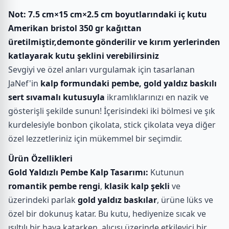
Not: 7.5 cm×15 cm×2.5 cm boyutlarındaki iç kutu
Amerikan bristol 350 gr kağıttan
üretilmiştir,demonte gönderilir ve kırım yerlerinden
katlayarak kutu şeklini verebilirsiniz
Sevgiyi ve özel anları vurgulamak için tasarlanan
JaNef'in
kalp formundaki pembe, gold yaldız baskılı
sert sıvamalı kutusuyla
ikramlıklarınızı en nazik ve
gösterişli şekilde sunun! İçerisindeki iki bölmesi ve şık
kurdelesiyle bonbon çikolata, stick çikolata veya diğer
özel lezzetleriniz için mükemmel bir seçimdir.
Ürün Özellikleri
Gold Yaldızlı Pembe Kalp Tasarımı:
Kutunun
romantik pembe rengi
,
klasik kalp şekli
ve
üzerindeki parlak
gold yaldız baskılar
, ürüne lüks ve
özel bir dokunuş katar. Bu kutu, hediyenize sıcak ve
ışıltılı bir hava katarken, alıcısı üzerinde etkileyici bir